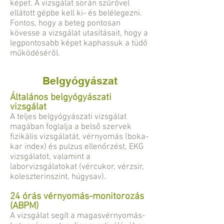
képet. A vizsgálat során szűrővel
ellátott gépbe kell ki- és belélegezni.
Fontos, hogy a beteg pontosan
kövesse a vizsgálat utasításait, hogy a
legpontosabb képet kaphassuk a tüdő
működéséről.
Belgyógyászat
Általános belgyógyászati
vizsgálat
A teljes belgyógyászati vizsgálat
magában foglalja a belső szervek
fizikális vizsgálatát, vérnyomás (boka-
kar index) és pulzus ellenőrzést, EKG
vizsgálatot, valamint a
laborvizsgálatokat
(vércukor, vérzsír,
koleszterinszint, húgysav).
24 órás vérnyomás-monitorozás
(ABPM)
A vizsgálat segít a magasvérnyomás-