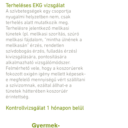
Terheléses EKG vizsgálat
A szívbetegségek egy csoportja
nyugalmi helyzetben nem, csak
terhelés alatt mutatkozik meg.
Terhelésre jelentkező mellkasi
tünetek (pl. mellkasi szorítás, szúró
mellkasi fájdalom, “mintha ülnének a
mellkasán” érzés, rendetlen
szívdobogás érzés, fulladás érzés)
kivizsgálására, pontosítására
alkalmazható vizsgálómódszer.
Felmérhető vele, hogy a koszorúerek
fokozott oxigén igény mellett képesek-
e megfelelő mennyiségű vért szállítani
a szívizomnak, ezáltal állhat-e a
tünetek hátterében koszorúér
érintettség.
Kontrollvizsgálat 1 hónapon belül
Gyermek-