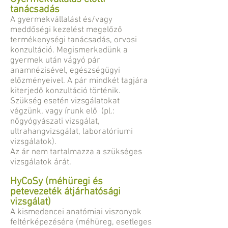
tanácsadás
A gyermekvállalást és/vagy
meddőségi kezelést megelőző
termékenységi tanácsadás, orvosi
konzultáció. Megismerkedünk a
gyermek után vágyó pár
anamnézisével, egészségügyi
előzményeivel. A pár mindkét tagjára
kiterjedő konzultáció történik.
Szükség esetén vizsgálatokat
végzünk, vagy írunk elő (pl.:
nőgyógyászati vizsgálat,
ultrahangvizsgálat, laboratóriumi
vizsgálatok).
Az ár nem tartalmazza a szükséges
vizsgálatok árát.
HyCoSy (méhüregi és
petevezeték átjárhatósági
vizsgálat)
A kismedencei anatómiai viszonyok
feltérképezésére (méhüreg, esetleges