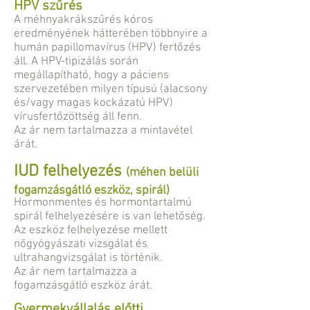
HPV szűrés
A méhnyakrákszűrés kóros
eredményének hátterében többnyire a
humán papillomavírus (HPV) fertőzés
áll. A HPV-tipizálás során
megállapítható, hogy a páciens
szervezetében milyen típusú (alacsony
és/vagy magas kockázatú HPV)
vírusfertőzöttség áll fenn.
Az ár nem tartalmazza a mintavétel
árát.
IUD felhelyezés
(méhen belüli
fogamzásgátló eszköz, spirál)
Hormonmentes és hormontartalmú
spirál felhelyezésére is van lehetőség.
Az eszköz felhelyezése mellett
nőgyógyászati vizsgálat és
ultrahangvizsgálat is történik.
Az ár nem tartalmazza a
fogamzásgátló eszköz árát.
Gyermekvállalás előtti