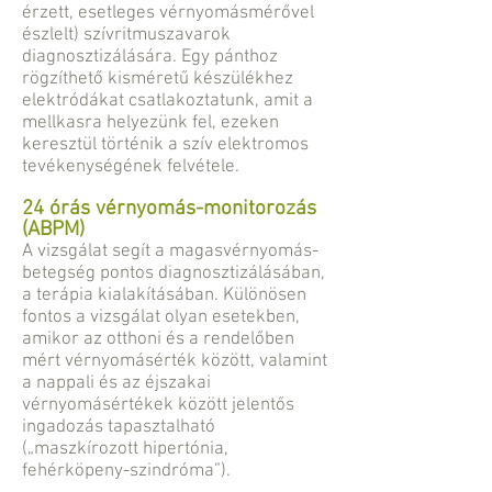
érzett, esetleges vérnyomásmérővel
észlelt) szívritmuszavarok
diagnosztizálására. Egy pánthoz
rögzíthető kisméretű készülékhez
elektródákat csatlakoztatunk, amit a
mellkasra helyezünk fel, ezeken
keresztül történik a szív elektromos
tevékenységének felvétele.
24 órás vérnyomás-monitorozás
(ABPM)
A vizsgálat segít a magasvérnyomás-
betegség pontos diagnosztizálásában,
a terápia kialakításában. Különösen
fontos a vizsgálat olyan esetekben,
amikor az otthoni és a rendelőben
mért vérnyomásérték között, valamint
a nappali és az éjszakai
vérnyomásértékek között jelentős
ingadozás tapasztalható
(„maszkírozott hipertónia,
fehérköpeny-szindróma”).