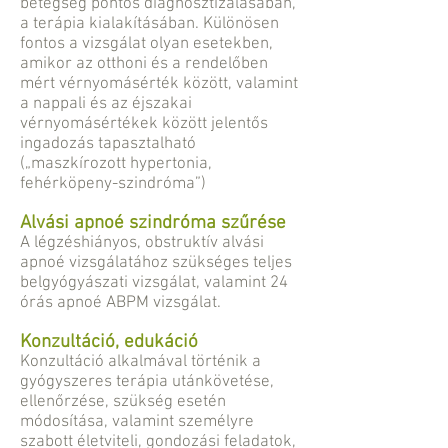
betegség pontos diagnosztizálásában,
a terápia kialakításában. Különösen
fontos a vizsgálat olyan esetekben,
amikor az otthoni és a rendelőben
mért vérnyomásérték között, valamint
a nappali és az éjszakai
vérnyomásértékek között jelentős
ingadozás tapasztalható
(„maszkírozott hypertonia,
fehérköpeny-szindróma”)
Alvási apnoé szindróma szűrése
A légzéshiányos, obstruktív alvási
apnoé vizsgálatához szükséges teljes
belgyógyászati vizsgálat, valamint 24
órás apnoé ABPM vizsgálat.
Konzultáció, edukáció
Konzultáció alkalmával történik a
gyógyszeres terápia utánkövetése,
ellenőrzése, szükség esetén
módosítása, valamint személyre
szabott életviteli, gondozási feladatok,