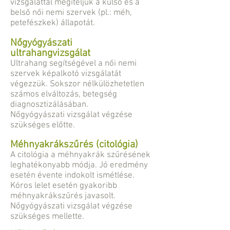
vizsgálattal megítéljük a külső és a
belső női nemi szervek (pl.: méh,
petefészkek) állapotát.
Nőgyógyászati
ultrahangvizsgálat
Ultrahang segítségével a női nemi
szervek képalkotó vizsgálatát
végezzük. Sokszor nélkülözhetetlen
számos elváltozás, betegség
diagnosztizálásában.
Nőgyógyászati vizsgálat végzése
szükséges előtte.
Méhnyakrákszűrés (citológia)
A citológia a méhnyakrák szűrésének
leghatékonyabb módja. Jó eredmény
esetén évente indokolt ismétlése.
Kóros lelet esetén gyakoribb
méhnyakrákszűrés javasolt.
Nőgyógyászati vizsgálat végzése
szükséges mellette.