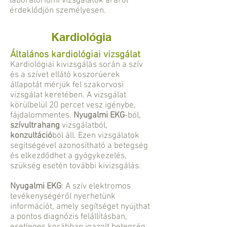
laboratóriumi vizsgálatok áráról
érdeklődjön személyesen.
Kardiológia
Általános kardiológiai vizsgálat
Kardiológiai kivizsgálás során a szív
és a szívet ellátó koszorúerek
állapotát mérjük fel szakorvosi
vizsgálat keretében. A vizsgálat
körülbelül 20 percet vesz igénybe,
fájdalommentes.
Nyugalmi EKG
-ból,
szívultrahang
vizsgálatból,
konzultáció
ból áll. Ezen vizsgálatok
segítségével azonosítható a betegség
és elkezdődhet a gyógykezelés,
szükség esetén további kivizsgálás.
Nyugalmi EKG
: A szív elektromos
tevékenységéről nyerhetünk
információt, amely segítséget nyújthat
a pontos diagnózis felállításban,