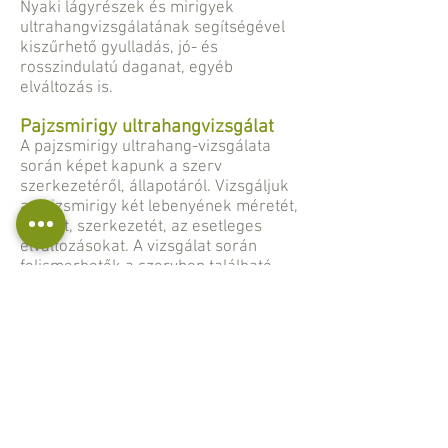
Nyaki lágyrészek és mirigyek
ultrahangvizsgálatának segítségével
kiszűrhető gyulladás, jó- és
rosszindulatú daganat, egyéb
elváltozás is.
Pajzsmirigy ultrahangvizsgálat
A pajzsmirigy ultrahang-vizsgálata
során képet kapunk a szerv
szerkezetéről, állapotáról. Vizsgáljuk
a pajzsmirigy két lebenyének méretét,
alakját, szerkezetét, az esetleges
elváltozásokat. A vizsgálat során
felismerhetők a szervben található
ciszták, gyulladásos és daganatos
folyamatok.
Nyaki lágyrész és pajzsmirigy
ultrahangvizsgálat
Hasi és kismedencei
ultrahangvizsgálat
Hasi-kismedencei ultrahangvizsgálat