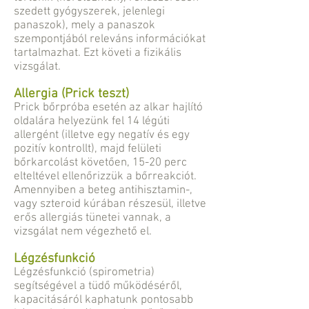
szedett gyógyszerek, jelenlegi
panaszok), mely a panaszok
szempontjából releváns információkat
tartalmazhat. Ezt követi a fizikális
vizsgálat.
Allergia (Prick teszt)
Prick bőrpróba esetén az alkar hajlító
oldalára helyezünk fel 14 légúti
allergént (illetve egy negatív és egy
pozitív kontrollt), majd felületi
bőrkarcolást követően, 15-20 perc
elteltével ellenőrizzük a bőrreakciót.
Amennyiben a beteg antihisztamin-,
vagy szteroid kúrában részesül, illetve
erős allergiás tünetei vannak, a
vizsgálat nem végezhető el.
Légzésfunkció
Légzésfunkció (spirometria)
segítségével a tüdő működéséről,
kapacitásáról kaphatunk pontosabb