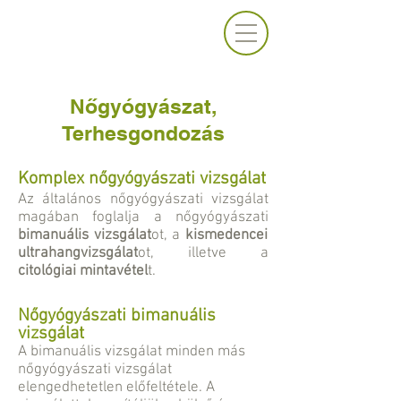
Nőgyógyászat,
Terhesgondozás
Komplex nőgyógyászati vizsgálat
Az általános nőgyógyászati vizsgálat
magában foglalja a nőgyógyászati
bimanuális vizsgálat
ot, a
kismedencei
ultrahangvizsgálat
ot, illetve a
citológiai mintavétel
t.
Nőgyógyászati bimanuális
vizsgálat
A bimanuális vizsgálat minden más
nőgyógyászati vizsgálat
elengedhetetlen előfeltétele. A