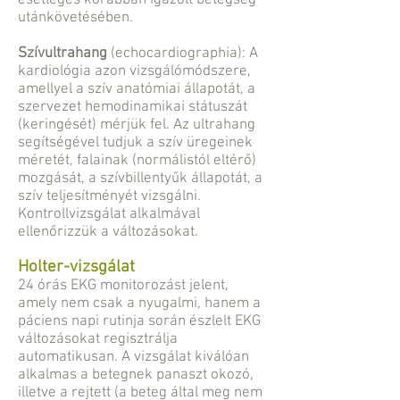
esetleges korábban igazolt betegség
utánkövetésében.
Szívultrahang
(echocardiographia): A
kardiológia azon vizsgálómódszere,
amellyel a szív anatómiai állapotát, a
szervezet hemodinamikai státuszát
(keringését) mérjük fel. Az ultrahang
segítségével tudjuk a szív üregeinek
méretét, falainak (normálistól eltérő)
mozgását, a szívbillentyűk állapotát, a
szív teljesítményét vizsgálni.
Kontrollvizsgálat alkalmával
ellenőrizzük a változásokat.
Holter-vizsgálat
24 órás EKG monitorozást jelent,
amely nem csak a nyugalmi, hanem a
páciens napi rutinja során észlelt EKG
változásokat regisztrálja
automatikusan. A vizsgálat kiválóan
alkalmas a betegnek panaszt okozó,
illetve a rejtett (a beteg által meg nem