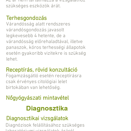
Az ár nem tartalmazza a vizsgálathoz
szükséges eszközök árát.
Terhesgondozás
Várandósság alatt rendszeres
várandósgondozás javasolt
legkevesebb 4 hetente, de a
várandósság előrehaladtával, illetve
panaszok, kóros terhességi állapotok
esetén gyakoribb vizitekre is szükség
lehet.
Receptírás, rövid konzultáció
Fogamzásgátló esetén receptírásra
csak érvényes citológiai lelet
birtokában van lehetőség.
Nőgyógyászati mintavétel
Diagnosztika
Diagnosztikai vizsgálatok
Diagnózisok felállításához szükséges