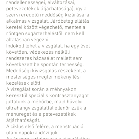
rendellenességei, elváltozásai,
petevezetékek átjárhatósága), így a
szervi eredetű meddőség kizárására
alkalmas vizsgálat. Járóbeteg ellátás
keretei között végezhető, mentes a
röntgen sugárterheléstől, nem kell
altatásban végezni.
Indokolt lehet a vizsgálat, ha egy évet
követően, védekezés nélküli
rendszeres házasélet mellett sem
következett be spontán terhesség.
Meddőségi kivizsgálás részeként, a
mesterséges megtermékenyítési
kezelések előtt.
A vizsgálat során a méhnyakon
keresztül speciális kontrasztanyagot
juttatunk a méhűrbe, majd hüvelyi
ultrahangvizsgálattal ellenőrizzük a
méhüreget és a petevezetékek
átjárhatóságát.
A ciklus első felére, a menstruáció
utáni napokra időzítjük.